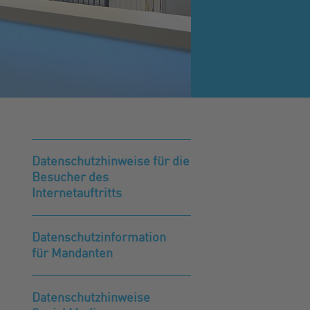
Datenschutzhinweise für die
Besucher des
Internetauftritts
Datenschutzinformation
für Mandanten
Datenschutzhinweise