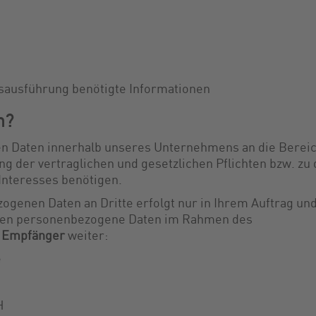
sausführung benötigte Informationen
n?
n Daten innerhalb unseres Unternehmens an die Berei
ung der vertraglichen und gesetzlichen Pflichten bzw. zu
Interesses benötigen.
genen Daten an Dritte erfolgt nur in Ihrem Auftrag un
eben personenbezogene Daten im Rahmen des
e
Empfänger
weiter:
e
H