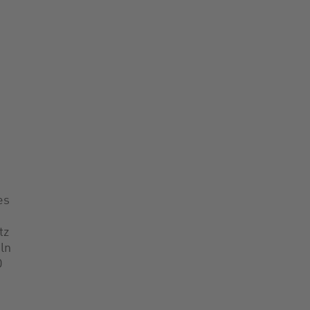
es
tz
ln
O