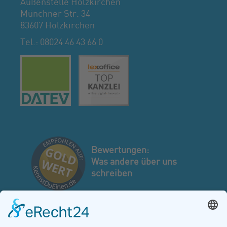
Außenstelle Holzkirchen
Münchner Str. 34
83607 Holzkirchen
Tel.: 08024 46 43 66 0
Bewertungen:
Was andere über uns
schreiben