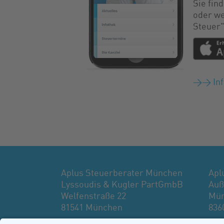
Sie fin
oder we
Steuer"
>> Inf
Aplus Steuerberater München
Apl
Lyssoudis & Kugler PartGmbB
Auß
Welfenstraße 22
Mün
81541 München
836