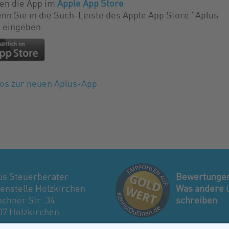
den die App im
Apple App Store
nn Sie in die Such-Leiste des Apple App Store "Aplus
 eingeben.
os zur neuen Aplus-App
us Steuerberater
Bewertunge
enstelle Holzkirchen
Was andere 
chner Str. 34
schreiben
07 Holzkirchen