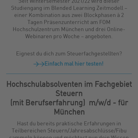
Seit Wintersemester 2021/22 wird dieser
Studiengang im Blended Learning Zeitmodell –
einer Kombination aus zwei Blockphasen à 2
Tagen Präsenzunterricht am FOM
Hochschulzentrum München und drei Online-
Webinaren pro Woche – angeboten.
Eignest du dich zum Steuerfachgestellten?
>>Einfach mal hier testen!
Hochschulabsolventen im Fachgebiet
Steuern
(mit Berufserfahrung) m/w/d - für
München
Hast du bereits praktische Erfahrungen in
Teilbereichen Steuern/Jahresabschlüsse/Fibu
sammeln können und möchtest nun dein Wissen