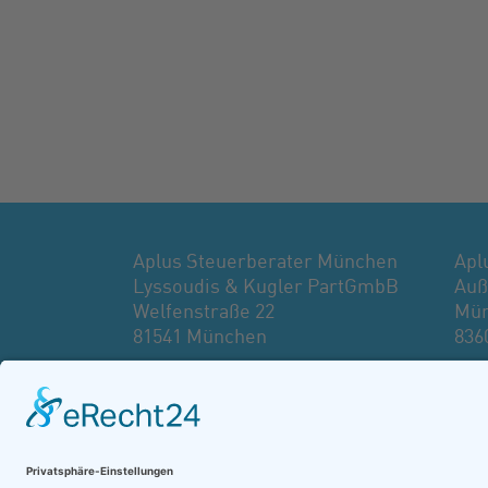
Aplus Steuerberater München
Apl
Lyssoudis & Kugler PartGmbB
Auß
Welfenstraße 22
Mün
81541 München
836
Tel.: 089 61 38 75 0
Tel.
kanzlei@aplus-steuerberater.de