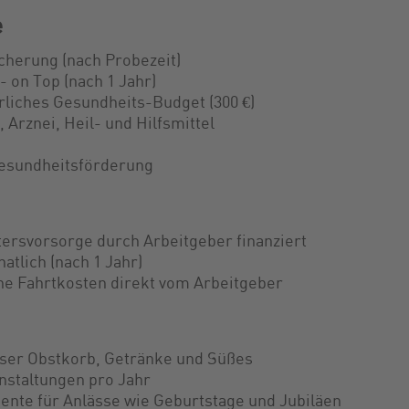
e
cherung (nach Probezeit)
- on Top (nach 1 Jahr)
rliches Gesundheits-Budget (300 €)
 Arznei, Heil- und Hilfsmittel
Gesundheitsförderung
ltersvorsorge durch Arbeitgeber finanziert
atlich (nach 1 Jahr)
ne Fahrtkosten direkt vom Arbeitgeber
ser Obstkorb, Getränke und Süßes
nstaltungen pro Jahr
ente für Anlässe wie Geburtstage und Jubiläen