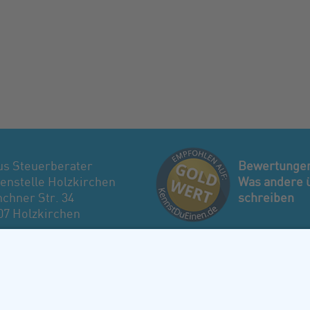
us Steuerberater
Bewertunge
enstelle Holzkirchen
Was andere 
chner Str. 34
schreiben
07 Holzkirchen
: 08024 46 43 66 0