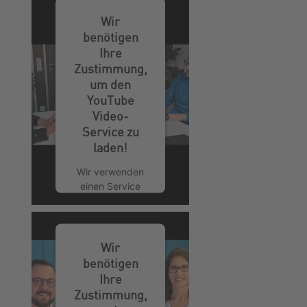
Wir
benötigen
Ihre
Zustimmung,
um den
YouTube
Video-
Service zu
laden!
Wir verwenden
einen Service
eines
Drittanbieters,
um Videoinhalte
einzubetten.
Wir
Dieser Service
benötigen
kann Daten zu
Ihre
Ihren Aktivitäten
Zustimmung,
sammeln. Bitte